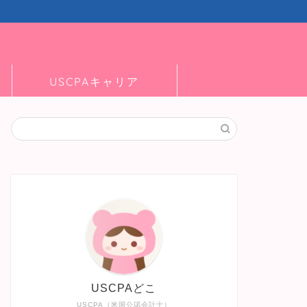
USCPAキャリア
USCPAどこ
USCPA（米国公認会計士）