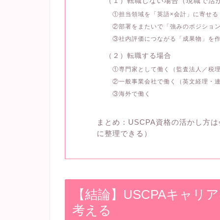
（１）転職しない場合（現職で活
①担当領域を「英語×会計」に寄せる
②部署をまたいで「強みのポジショ
③社内評価につながる「成果物」を
（２）転職する場合
①専門家として働く（監査法人／税
②一般事業会社で働く（英文経理・
③海外で働く
まとめ：USCPA資格の活かし方
に整理できる）
【結論】USCPAキャリ
考える