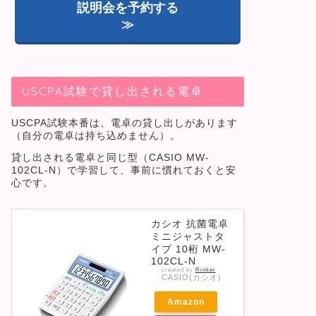
説明会を予約する
≫
USCPA試験で貸し出される電卓
USCPA試験本番は、電卓の貸し出しがあります
（自分の電卓は持ち込めません）。
貸し出される電卓と同じ型（CASIO MW-
102CL-N）で学習して、事前に慣れておくと安
心です。
カシオ 抗菌電卓
ミニジャストタ
イプ 10桁 MW-
102CL-N
created by
Rinker
CASIO(カシオ)
Amazon