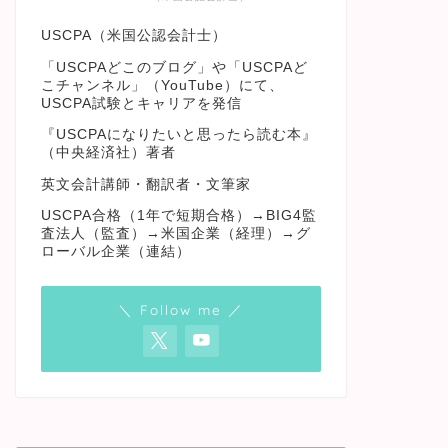
USCPA（米国公認会計士）
「USCPAどこのブログ」や「USCPAど
こチャンネル」（YouTube）にて、
USCPA試験とキャリアを発信
『USCPAになりたいと思ったら読む本』
（中央経済社）著者
英文会計講師・翻訳者・文筆家
USCPA合格（1年で短期合格）→BIG4監
査法人（監査）→米国企業（経理）→グ
ローバル企業（連結）
＼ Follow me ／