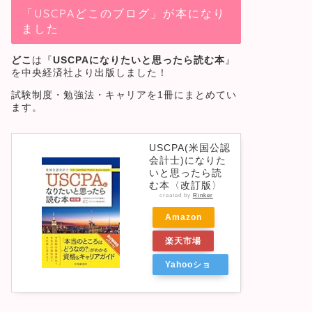
「USCPAどこのブログ」が本になり
ました
どこ
は『
USCPAになりたいと思ったら読む本
』
を中央経済社より出版しました！
試験制度・勉強法・キャリアを1冊にまとめてい
ます。
USCPA(米国公認
会計士)になりた
いと思ったら読
む本〈改訂版〉
created by
Rinker
Amazon
楽天市場
Yahooショ
ッピング