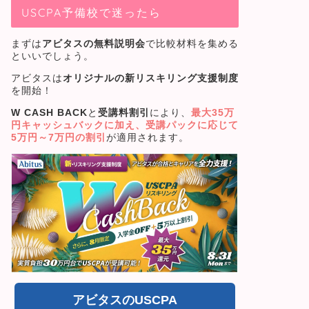
USCPA予備校で迷ったら
まずは
アビタスの無料説明会
で比較材料を集める
といいでしょう。
アビタスは
オリジナルの新リスキリング支援制度
を開始！
W CASH BACK
と
受講料割引
により、
最大35万
円キャッシュバック
に加え、受講パックに応じて
5
万円～7万円の割引
が適用されます。
アビタスのUSCPA