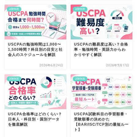
試験制度
試験制度
USCPAの勉強時間は1,000〜
USCPAの難易度は高い？合格
1,500時間？科目別の目安と社
率・勉強時間・英語力からわ
会人のスケジュールを解説
かりやすく解説
2026年6月24日
2026年5月17日
試験制度
試験制度
USCPA合格率はどのくらい？
USCPA試験科目の学習順番・
日本人・科目別・国別データ
受験順番の決めかた
を徹底解説
【BAR/ISC/TCP別の最短ルー
ト】