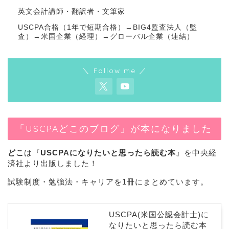
英文会計講師・翻訳者・文筆家
USCPA合格（1年で短期合格）→BIG4監査法人（監
査）→米国企業（経理）→グローバル企業（連結）
＼ Follow me ／
「USCPAどこのブログ」が本になりました
どこ
は『
USCPAになりたいと思ったら読む本
』を中央経
済社より出版しました！
試験制度・勉強法・キャリアを1冊にまとめています。
USCPA(米国公認会計士)に
なりたいと思ったら読む本