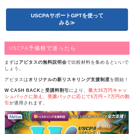
USCPAサポートGPTを使って
みる≫
USCPA予備校で迷ったら
まずは
アビタスの無料説明会
で比較材料を集めるといいで
しょう。
アビタスは
オリジナルの新リスキリング支援制度
を開始！
W CASH BACK
と
受講料割引
により、
最大35万円キャッ
シュバック
に加え、受講パックに応じて
5
万円～7万円の割
引
が適用されます。