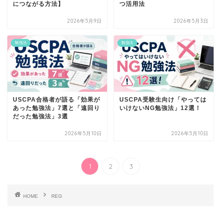
につながる方法】
つ活用法
2026年5月9日
2026年5月3日
勉強法
勉強法
USCPA合格者が語る「効果が
USCPA受験生向け「やっては
あった勉強法」7選と「遠回り
いけないNG勉強法」12選！
だった勉強法」3選
2026年5月10日
2026年5月10日
1
2
3
HOME
REG