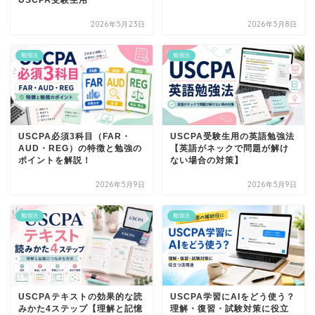
USCPA受験生用
2026年5月23日
2026年5月8日
勉強法
勉強法
USCPA必須3科目（FAR・
USCPA受験生用の英語勉強法
AUD・REG）の特徴と勉強の
【英語がネックで問題が解け
ポイントを解説！
ない場合の対策】
2026年5月9日
2026年5月9日
勉強法
勉強法
USCPAテキストの効果的な読
USCPA学習にAIをどう使う？
みかた4ステップ【理解と記憶
理解・復習・試験対策に役立