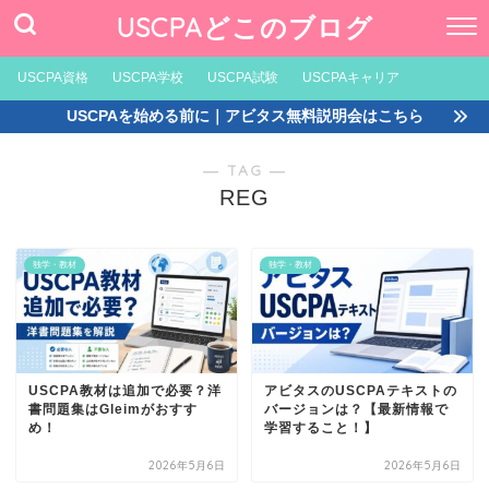
USCPAどこのブログ
USCPA資格
USCPA学校
USCPA試験
USCPAキャリア
USCPAを始める前に｜アビタス無料説明会はこちら
― TAG ―
REG
独学・教材
独学・教材
USCPA教材は追加で必要？洋
アビタスのUSCPAテキストの
書問題集はGleimがおすす
バージョンは？【最新情報で
め！
学習すること！】
2026年5月6日
2026年5月6日