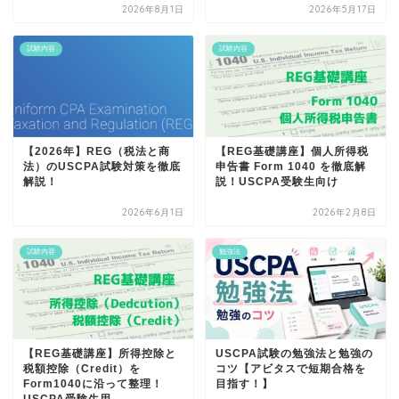
2026年8月1日
2026年5月17日
試験内容
試験内容
【2026年】REG（税法と商
【REG基礎講座】個人所得税
法）のUSCPA試験対策を徹底
申告書 Form 1040 を徹底解
解説！
説！USCPA受験生向け
2026年6月1日
2026年2月8日
試験内容
勉強法
【REG基礎講座】所得控除と
USCPA試験の勉強法と勉強の
税額控除（Credit）を
コツ【アビタスで短期合格を
Form1040に沿って整理！
目指す！】