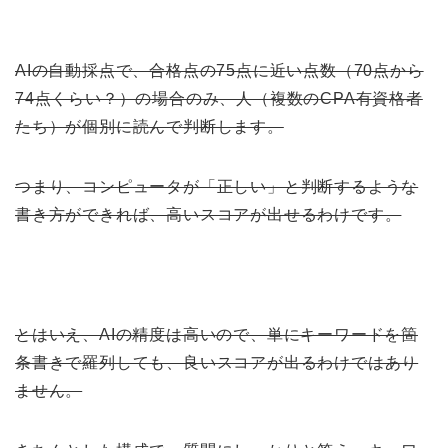
AIの自動採点で、合格点の75点に近い点数（70点から
74点くらい？）の場合のみ、人（複数のCPA有資格者
たち）が個別に読んで判断します。
つまり、コンピュータが「正しい」と判断するような
書き方ができれば、高いスコアが出せるわけです。
とはいえ、AIの精度は高いので、単にキーワードを箇
条書きで羅列しても、良いスコアが出るわけではあり
ません。