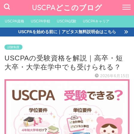
USCPAどこのブログ
USCPA資格
USCPA学校
USCPA試験
USCPAキャリア
USCPAを始める前に｜アビタス無料説明会はこちら
試験制度
USCPAの受験資格を解説｜高卒・短
大卒・大学在学中でも受けられる？
2026年6月15日