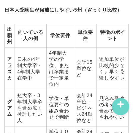
日本人受験生が候補にしやすい5州（ざっくり比較）
出
向いている
単位要
特徴のポイ
願
学位要件
プロフィール
人の例
件
ント
州
4年制大
問い合わせ
ア
日本の4年
学の学
追加単位が
会計15
ラ
制大学卒・
位、また
比較的少な
単位な
サイトマップ
ス
4年制大学
は卒業ま
く、早く受
ど
カ
在学中
で一定単
験しやすい
位内
短大卒・
3
会計24
学位・単
見込み受験
グ
年制大学卒
単位＋
位要件の
の考え方も
ア
を含め広く
ビジネ
組み合わ
含めて検討
ム
検討したい
ス24単
せで判断
されやすい
人
位など
学位より
会計24