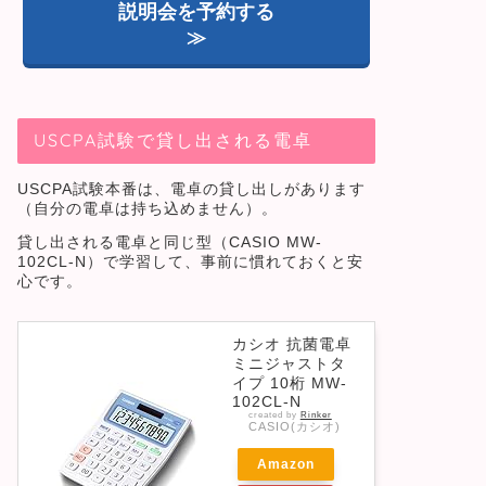
説明会を予約する
≫
USCPA試験で貸し出される電卓
USCPA試験本番は、電卓の貸し出しがあります
（自分の電卓は持ち込めません）。
貸し出される電卓と同じ型（CASIO MW-
102CL-N）で学習して、事前に慣れておくと安
心です。
カシオ 抗菌電卓
ミニジャストタ
イプ 10桁 MW-
102CL-N
created by
Rinker
CASIO(カシオ)
Amazon