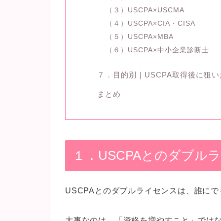
（３）USCPA×USCMA
（４）USCPA×CIA・CISA
（５）USCPA×MBA
（６）USCPA×中小企業診断士
７．目的別｜USCPA取得後に狙
まとめ
１．USCPAとのダブル
USCPAとのダブルライセンスは、誰に
大事なのは、「資格を増やすこと」では