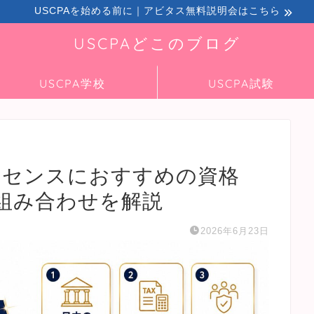
USCPAを始める前に｜アビタス無料説明会はこちら
USCPAどこのブログ
USCPA学校
USCPA試験
イセンスにおすすめの資格
組み合わせを解説
2026年6月23日