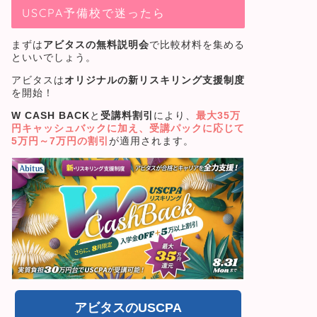
USCPA予備校で迷ったら
まずは
アビタスの無料説明会
で比較材料を集める
といいでしょう。
アビタスは
オリジナルの新リスキリング支援制度
を開始！
W CASH BACK
と
受講料割引
により、
最大35万
円キャッシュバック
に加え、受講パックに応じて
5
万円～7万円の割引
が適用されます。
アビタスのUSCPA