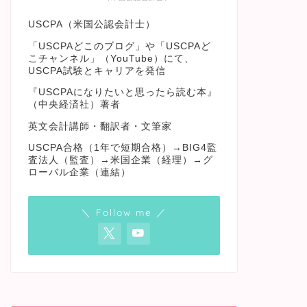
USCPA（米国公認会計士）
「USCPAどこのブログ」や「USCPAど
こチャンネル」（YouTube）にて、
USCPA試験とキャリアを発信
『USCPAになりたいと思ったら読む本』
（中央経済社）著者
英文会計講師・翻訳者・文筆家
USCPA合格（1年で短期合格）→BIG4監
査法人（監査）→米国企業（経理）→グ
ローバル企業（連結）
＼ Follow me ／