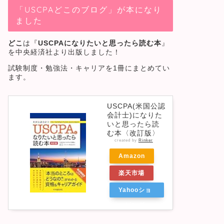
「USCPAどこのブログ」が本になり
ました
どこ
は『
USCPAになりたいと思ったら読む本
』
を中央経済社より出版しました！
試験制度・勉強法・キャリアを1冊にまとめてい
ます。
USCPA(米国公認
会計士)になりた
いと思ったら読
む本〈改訂版〉
created by
Rinker
Amazon
楽天市場
Yahooショ
ッピング