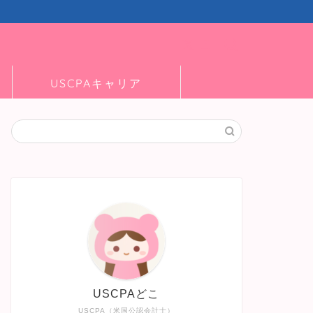
USCPAキャリア
USCPAどこ
USCPA（米国公認会計士）