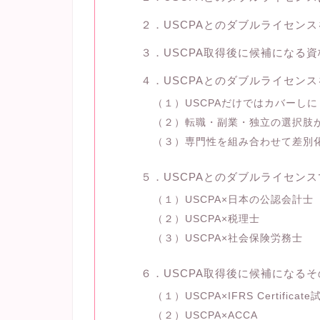
２．USCPAとのダブルライセン
３．USCPA取得後に候補になる
４．USCPAとのダブルライセン
（１）USCPAだけではカバーし
（２）転職・副業・独立の選択肢
（３）専門性を組み合わせて差別
５．USCPAとのダブルライセン
（１）USCPA×日本の公認会計士
（２）USCPA×税理士
（３）USCPA×社会保険労務士
６．USCPA取得後に候補になる
（１）USCPA×IFRS Certific
（２）USCPA×ACCA