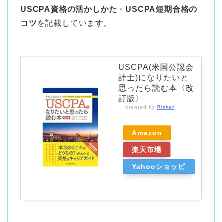
USCPA資格の活かしかた
・
USCPA短期合格の
コツ
を記載しています。
USCPA(米国公認会
計士)になりたいと
思ったら読む本〈改
訂版〉
created by
Rinker
Amazon
楽天市場
Yahooショッピ
ング