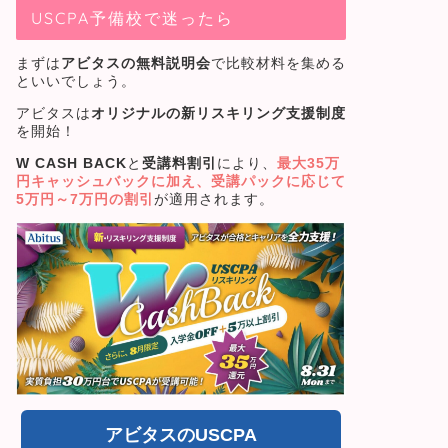
USCPA予備校で迷ったら
まずは
アビタスの無料説明会
で比較材料を集める
といいでしょう。
アビタスは
オリジナルの新リスキリング支援制度
を開始！
W CASH BACK
と
受講料割引
により、
最大35万
円キャッシュバック
に加え、受講パックに応じて
5
万円～7万円の割引
が適用されます。
アビタスのUSCPA