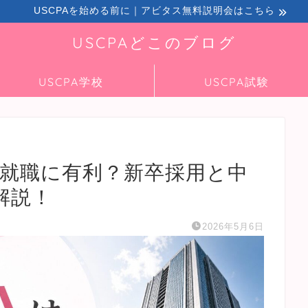
USCPAを始める前に｜アビタス無料説明会はこちら
USCPAどこのブログ
USCPA学校
USCPA試験
の就職に有利？新卒採用と中
解説！
2026年5月6日