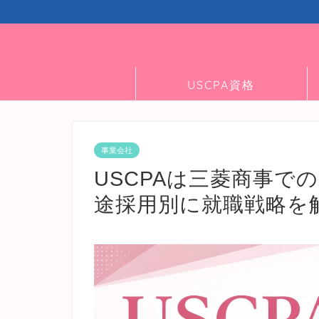
USCPA資格
事業会社
USCPAは三菱商事で
途採用別に就職戦略を