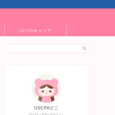
USCPAキャリア
USCPAどこ
USCPA（米国公認会計士）