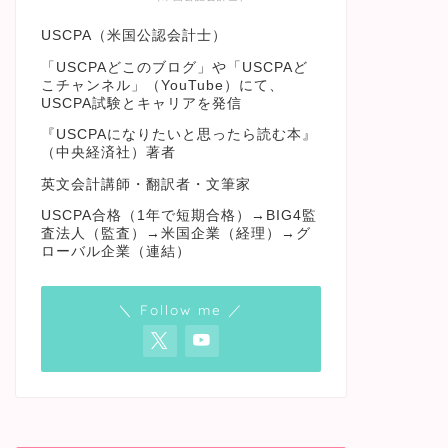
USCPA（米国公認会計士）
「USCPAどこのブログ」や「USCPAど
こチャンネル」（YouTube）にて、
USCPA試験とキャリアを発信
『USCPAになりたいと思ったら読む本』
（中央経済社）著者
英文会計講師・翻訳者・文筆家
USCPA合格（1年で短期合格）→BIG4監
査法人（監査）→米国企業（経理）→グ
ローバル企業（連結）
＼ Follow me ／