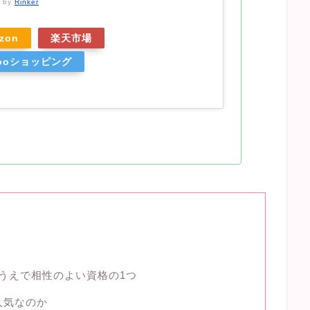
d by
Rinker
zon
楽天市場
hooショッピング
）
すうえで相性のよい資格の1つ
人気なのか