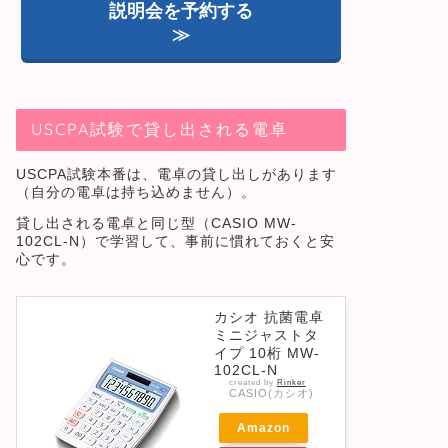
説明会を予約する
≫
USCPA試験で貸し出される電卓
USCPA試験本番は、電卓の貸し出しがあります
（自分の電卓は持ち込めません）。
貸し出される電卓と同じ型（CASIO MW-
102CL-N）で学習して、事前に慣れておくと安
心です。
カシオ 抗菌電卓
ミニジャストタ
イプ 10桁 MW-
102CL-N
created by
Rinker
CASIO(カシオ)
Amazon