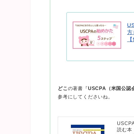
U
方
【
どこ
の著書『
USCPA（米国公
参考にしてくださいね。
USC
読む本