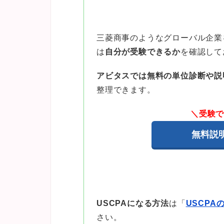
三菱商事のようなグローバル企業
は
自分が受験できるか
を確認して
アビタスでは無料の単位診断や説
整理できます。
＼受験
無料説
USCPAになる方法
は「
USCP
さい。