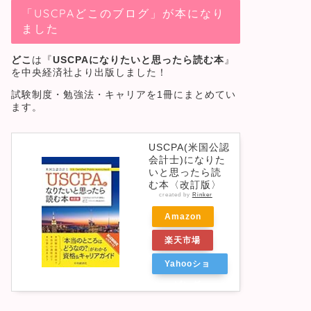
「USCPAどこのブログ」が本になり
ました
どこ
は『
USCPAになりたいと思ったら読む本
』
を中央経済社より出版しました！
試験制度・勉強法・キャリアを1冊にまとめてい
ます。
USCPA(米国公認
会計士)になりた
いと思ったら読
む本〈改訂版〉
created by
Rinker
Amazon
楽天市場
Yahooショ
ッピング