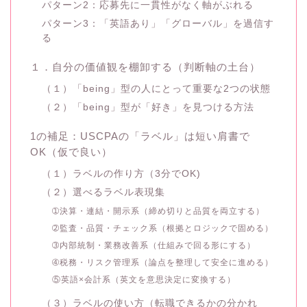
パターン2：応募先に一貫性がなく軸がぶれる
パターン3：「英語あり」「グローバル」を過信す
る
１．自分の価値観を棚卸する（判断軸の土台）
（１）「being」型の人にとって重要な2つの状態
（２）「being」型が「好き」を見つける方法
1の補足：USCPAの「ラベル」は短い肩書で
OK（仮で良い）
（１）ラベルの作り方（3分でOK)
（２）選べるラベル表現集
➀決算・連結・開示系（締め切りと品質を両立する）
➁監査・品質・チェック系（根拠とロジックで固める）
➂内部統制・業務改善系（仕組みで回る形にする）
➃税務・リスク管理系（論点を整理して安全に進める）
⑤英語×会計系（英文を意思決定に変換する）
（３）ラベルの使い方（転職できるかの分かれ