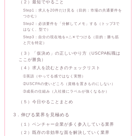
（２）最短でやること
Step1：求人を20件だけ見る（目的：市場の共通要件を
つかむ）
Step2：必須要件を「分解してメモ」する（トップ3で
はなく、型で）
Step3：自分の現在地を○△✕でつける（目的：勝ち筋
と穴を特定）
（３）「仮決め」の正しいやり方（USCPA転職は
ここが勝負）
（４）求人を読むときのチェックリスト
➀英語（やってる感ではなく実態）
➁USCPAの使いどころ（資格を置きものにしない）
➂成長の仕組み（入社後にラベルが強くなるか）
（５）今日やることまとめ
3．伸びる業界を見極める
（１）ベンチャー企業が多く参入している業界
（２）既存の非効率な面を解決していく業界