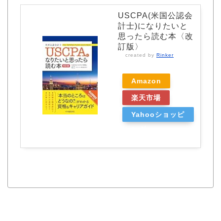
USCPA(米国公認会
計士)になりたいと
思ったら読む本〈改
訂版〉
created by
Rinker
Amazon
楽天市場
Yahooショッピ
ング