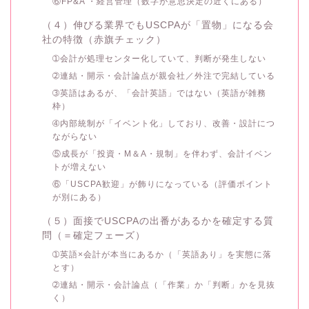
⑥FP&A ・経営管理（数字が意思決定の近くにある）
（４）伸びる業界でもUSCPAが「置物」になる会
社の特徴（赤旗チェック）
➀会計が処理センター化していて、判断が発生しない
➁連結・開示・会計論点が親会社／外注で完結している
➂英語はあるが、「会計英語」ではない（英語が雑務
枠）
➃内部統制が「イベント化」しており、改善・設計につ
ながらない
⑤成長が「投資・M＆A・規制」を伴わず、会計イベン
トが増えない
⑥「USCPA歓迎」が飾りになっている（評価ポイント
が別にある）
（５）面接でUSCPAの出番があるかを確定する質
問（＝確定フェーズ）
➀英語×会計が本当にあるか（「英語あり」を実態に落
とす）
➁連結・開示・会計論点（「作業」か「判断」かを見抜
く）