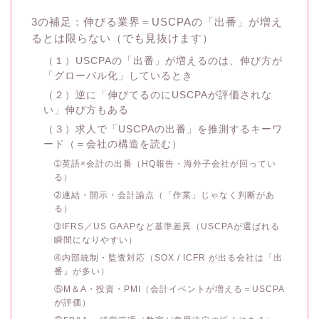
3の補足：伸びる業界＝USCPAの「出番」が増え
るとは限らない（でも見抜けます）
（１）USCPAの「出番」が増えるのは、伸び方が
「グローバル化」しているとき
（２）逆に「伸びてるのにUSCPAが評価されな
い」伸び方もある
（３）求人で「USCPAの出番」を推測するキーワ
ード（＝会社の構造を読む）
➀英語×会計の出番（HQ報告・海外子会社が回ってい
る）
➁連結・開示・会計論点（「作業」じゃなく判断があ
る）
➂IFRS／US GAAPなど基準差異（USCPAが選ばれる
瞬間になりやすい）
➃内部統制・監査対応（SOX / ICFR が出る会社は「出
番」が多い）
⑤M＆A・投資・PMI（会計イベントが増える＝USCPA
が評価）