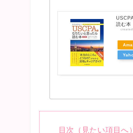
USC
読む本
create
Ama
Ya
目次（見たい項目へ