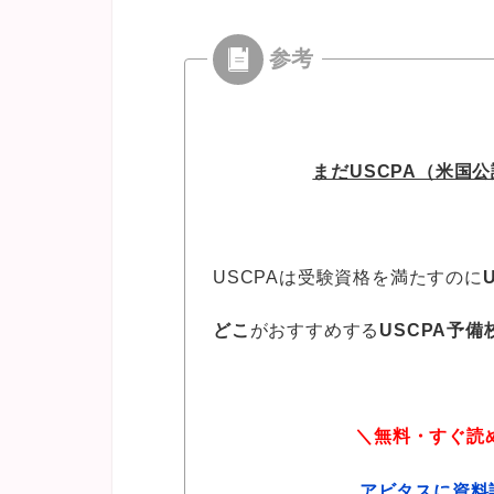
まだUSCPA（米国
USCPAは受験資格を満たすのに
どこ
がおすすめする
USCPA予備
＼無料・すぐ読
アビタスに資料