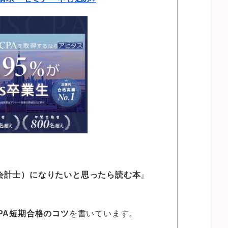
認会計士）になりたいと思ったら読む本
』
CPA短期合格のコツ
を書いています。