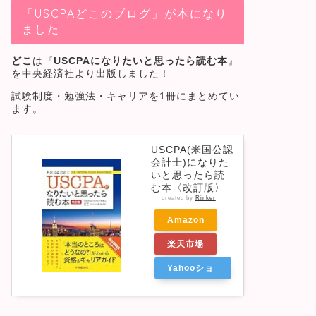
「USCPAどこのブログ」が本になり
ました
どこ
は『
USCPAになりたいと思ったら読む本
』
を中央経済社より出版しました！
試験制度・勉強法・キャリアを1冊にまとめてい
ます。
USCPA(米国公認
会計士)になりた
いと思ったら読
む本〈改訂版〉
created by
Rinker
Amazon
楽天市場
Yahooショ
ッピング