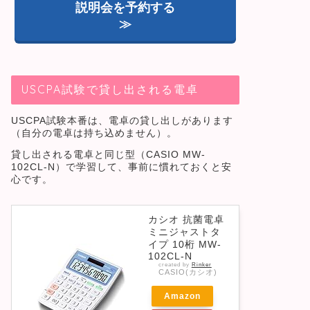
説明会を予約する
≫
USCPA試験で貸し出される電卓
USCPA試験本番は、電卓の貸し出しがあります
（自分の電卓は持ち込めません）。
貸し出される電卓と同じ型（CASIO MW-
102CL-N）で学習して、事前に慣れておくと安
心です。
カシオ 抗菌電卓
ミニジャストタ
イプ 10桁 MW-
102CL-N
created by
Rinker
CASIO(カシオ)
Amazon