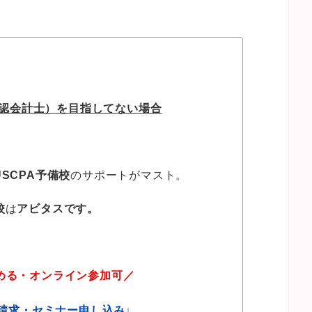
公認会計士）を目指してない場合
USCPA予備校
のサポートがマスト。
校
は
アビタスです。
める・オンライン参加可／
請求・セミナー申し込み↓