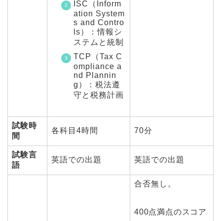
ISC（Inform
ation System
s and Contro
ls）：情報シ
ステムと統制
TCP（Tax C
ompliance a
nd Plannin
g）：税法遵
守と税務計画
試験時
各科目4時間
70分
間
試験言
英語での出題
英語での出題
語
合否無し。
400点満点のスコア