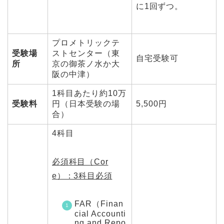
に1回ずつ。
プロメトリックテ
受験場
ストセンター（東
自宅受験可
所
京の御茶ノ水か大
阪の中津）
1科目あたり約10万
受験料
円（日本受験の場
5,500円
合）
4科目
必須科目（Cor
e）：3科目必須
FAR（Finan
cial Accounti
ng and Repo