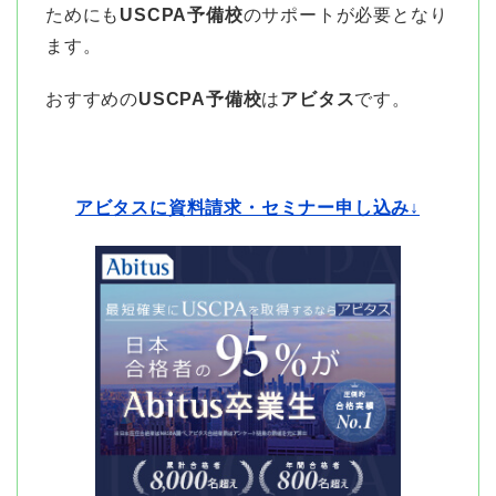
ためにも
USCPA予備校
のサポートが必要となり
ます。
おすすめの
USCPA予備校
は
アビタス
です。
アビタスに資料請求・セミナー申し込み↓