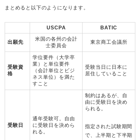
まとめると以下のようになります。
USCPA
BATIC
米国の各州の会計
出願先
東京商工会議所
士委員会
学位要件（大学卒
業）と単位要件
受験資
受験当日に日本に
（会計単位とビジ
格
居住していること
ネス単位）を満た
すこと
制約はあるが、自
由に受験日を決め
られる。
通年受験可。自由
受験日
に受験日を決めら
指定された試験期間
れる。
で、上半期と下半期