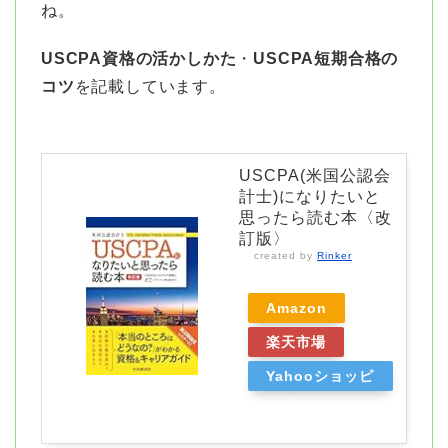
ね。
USCPA資格の活かしかた
・
USCPA短期合格の
コツ
を記載しています。
USCPA(米国公認会
計士)になりたいと
思ったら読む本〈改
訂版〉
created by
Rinker
Amazon
楽天市場
Yahooショッピ
ング