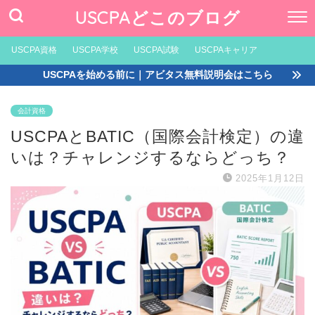
USCPAどこのブログ
USCPA資格
USCPA学校
USCPA試験
USCPAキャリア
USCPAを始める前に｜アビタス無料説明会はこちら
会計資格
USCPAとBATIC（国際会計検定）の違
いは？チャレンジするならどっち？
2025年1月12日