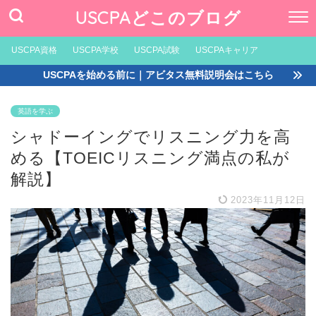
USCPAどこのブログ
USCPA資格
USCPA学校
USCPA試験
USCPAキャリア
USCPAを始める前に｜アビタス無料説明会はこちら
英語を学ぶ
シャドーイングでリスニング力を高
める【TOEICリスニング満点の私が
解説】
2023年11月12日