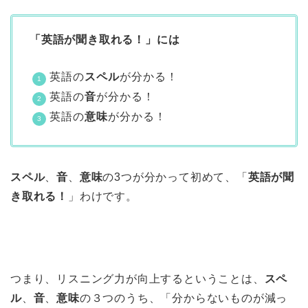
「英語が聞き取れる！」には
英語の
スペル
が分かる！
英語の
音
が分かる！
英語の
意味
が分かる！
スペル
、
音
、
意味
の3つが分かって初めて、「
英語が聞
き取れる！
」わけです。
つまり、リスニング力が向上するということは、
スペ
ル
、
音
、
意味
の３つのうち、「分からないものが減っ