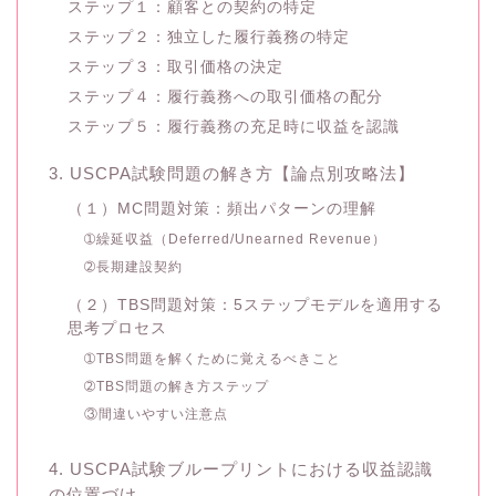
ステップ１：顧客との契約の特定
ステップ２：独立した履行義務の特定
ステップ３：取引価格の決定
ステップ４：履行義務への取引価格の配分
ステップ５：履行義務の充足時に収益を認識
3. USCPA試験問題の解き方【論点別攻略法】
（１）MC問題対策：頻出パターンの理解
➀繰延収益（Deferred/Unearned Revenue）
➁長期建設契約
（２）TBS問題対策：5ステップモデルを適用する
思考プロセス
➀TBS問題を解くために覚えるべきこと
➁TBS問題の解き方ステップ
③間違いやすい注意点
4. USCPA試験ブループリントにおける収益認識
の位置づけ