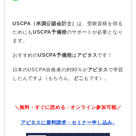
USCPA（米国公認会計士）
は、受験資格を得る
ためにも
USCPA予備校
のサポートが必要となり
ます。
おすすめの
USCPA予備校
は
アビタス
です！
日本のUSCPA合格者の約90％が
アビタス
で学習
したんですよ（もちろん、
どこ
もです）。
＼無料・すぐに読める・オンライン参加可能／
アビタスに資料請求・セミナー申し込み↓