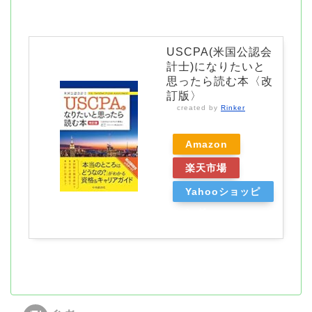
USCPA(米国公認会
計士)になりたいと
思ったら読む本〈改
訂版〉
created by
Rinker
Amazon
楽天市場
Yahooショッピ
ング