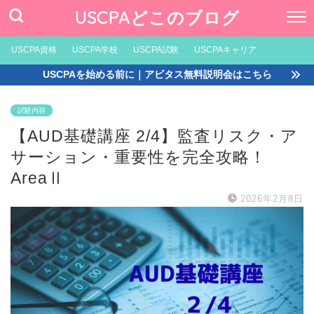
USCPAどこのブログ
USCPA資格
USCPA学校
USCPA試験
USCPAキャリア
USCPAを始める前に｜アビタス無料説明会はこちら
試験内容
【AUD基礎講座 2/4】監査リスク・ア
サーション・重要性を完全攻略！
AreaⅡ
2026年2月8日