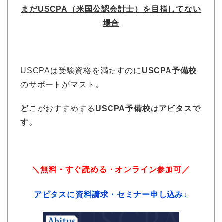
まだUSCPA（米国公認会計士）を目指してない
場合
USCPAは受験資格を満たすのに
USCPA予備校
のサポートがマスト。
どこ
がおすすめする
USCPA予備校
は
アビタスで
す。
＼無料・すぐ読める・オンライン参加可／
アビタスに資料請求・セミナー申し込み↓