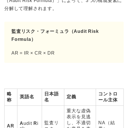
（Audit Risk Formula）」によって、3つの構成要素に
分解して理解されます。
監査リスク・フォーミュラ（Audit Risk
Formula）
AR = IR × CR × DR
略
日本語
コントロ
英語名
定義
称
名
ール主体
重大な虚偽
表示を見逃
監査リ
し、不適切
NA（結
A
udit
R
i
AR