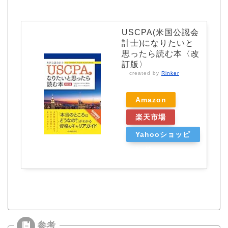
USCPA(米国公認会
計士)になりたいと
思ったら読む本〈改
訂版〉
created by
Rinker
Amazon
楽天市場
Yahooショッピ
ング