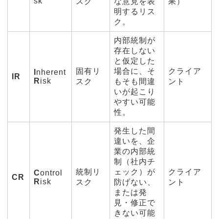
sk
スク
な意見を表
果）
明するリス
ク。
内部統制が
存在しない
と仮定した
固有リ
場合に、そ
クライア
I
nherent
IR
R
isk
スク
もそも間違
ント
いが起こり
やすい可能
性。
発生した間
違いを、企
業の内部統
制（社内チ
統制リ
ェック）が
クライア
C
ontrol
CR
R
isk
スク
防げない、
ント
または発
見・修正で
きない可能