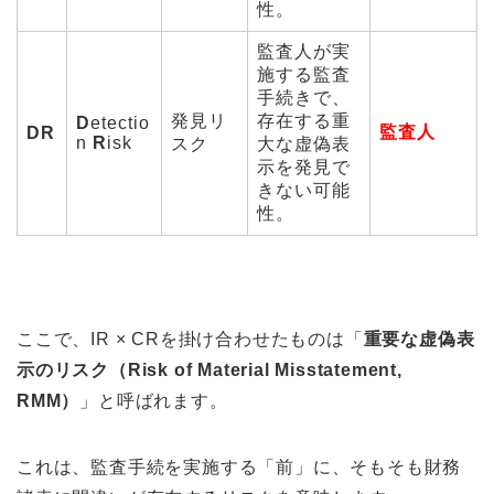
性。
監査人が実
施する監査
手続きで、
発見リ
存在する重
D
etectio
監査人
DR
n
R
isk
スク
大な虚偽表
示を発見で
きない可能
性。
ここで、IR × CRを掛け合わせたものは「
重要な虚偽表
示のリスク（Risk of Material Misstatement,
RMM）
」と呼ばれます。
これは、監査手続を実施する「前」に、そもそも財務