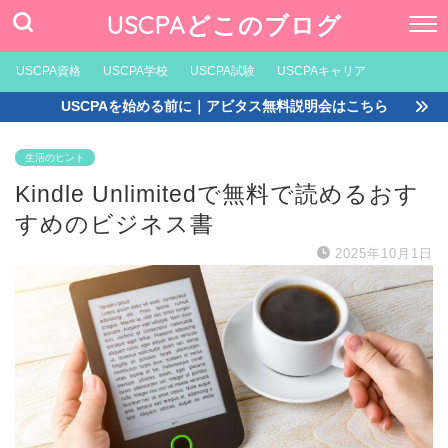
USCPAどこのブログ
USCPA資格
USCPA学校
USCPA試験
USCPAキャリア
USCPAを始める前に｜アビタス無料説明会はこちら
生活のヒント
Kindle Unlimitedで無料で読めるおす
すめのビジネス書
2025年10月1日