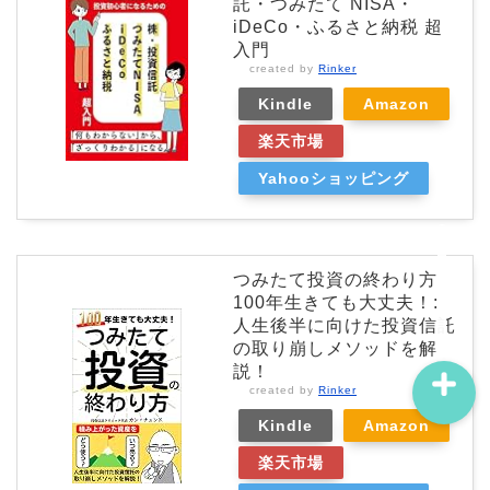
託・つみたて NISA・
iDeCo・ふるさと納税 超
入門
created by
Rinker
Kindle
Amazon
プロフィール
楽天市場
Yahooショッピング
問い合わせ
サイトマップ
つみたて投資の終わり方
100年生きても大丈夫！:
人生後半に向けた投資信託
の取り崩しメソッドを解
説！
created by
Rinker
Kindle
Amazon
楽天市場