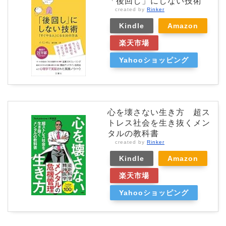
「後回し」にしない技術
created by
Rinker
Kindle
Amazon
楽天市場
Yahooショッピング
心を壊さない生き方 超ス
トレス社会を生き抜くメン
タルの教科書
created by
Rinker
Kindle
Amazon
楽天市場
Yahooショッピング