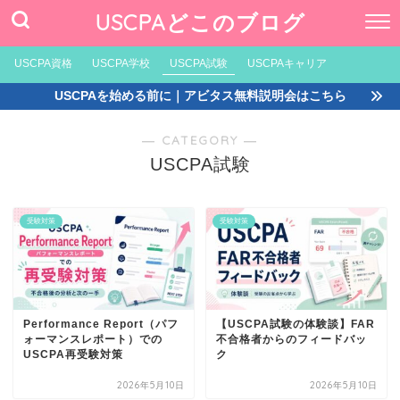
USCPAどこのブログ
USCPA資格
USCPA学校
USCPA試験
USCPAキャリア
USCPAを始める前に｜アビタス無料説明会はこちら
― CATEGORY ―
USCPA試験
受験対策
受験対策
Performance Report（パフ
【USCPA試験の体験談】FAR
ォーマンスレポート）での
不合格者からのフィードバッ
USCPA再受験対策
ク
2026年5月10日
2026年5月10日