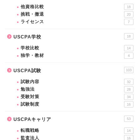
他資格比較
18
挑戦・撤退
20
ライセンス
7
USCPA学校
18
学校比較
14
独学・教材
4
USCPA試験
103
試験内容
32
勉強法
28
受験対策
34
試験制度
16
USCPAキャリア
53
転職戦略
14
監査法人
16