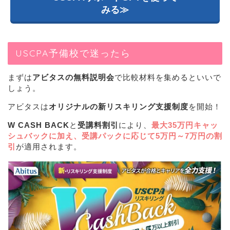
みる≫
USCPA予備校で迷ったら
まずは
アビタスの無料説明会
で比較材料を集めるといいで
しょう。
アビタスは
オリジナルの新リスキリング支援制度
を開始！
W CASH BACK
と
受講料割引
により、
最大35万円キャッ
シュバック
に加え、受講パックに応じて
5
万円～7万円の割
引
が適用されます。